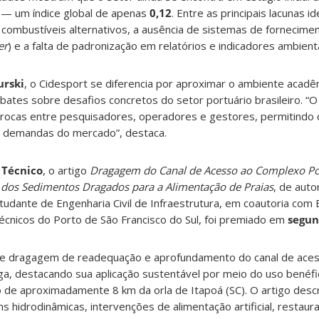
o — um índice global de apenas
0,12
. Entre as principais lacunas i
ra combustíveis alternativos, a ausência de sistemas de fornecime
er
) e a falta de padronização em relatórios e indicadores ambienta
urski
, o Cidesport se diferencia por aproximar o ambiente acadê
tes sobre desafios concretos do setor portuário brasileiro. “O
rocas entre pesquisadores, operadores e gestores, permitindo q
s demandas do mercado”, destaca.
 Técnico
, o artigo
Dragagem do Canal de Acesso ao Complexo Por
 dos Sedimentos Dragados para a Alimentação de Praias
, de auto
studante de Engenharia Civil de Infraestrutura, em coautoria com 
técnicos do Porto de São Francisco do Sul, foi premiado em
segun
de dragagem de readequação e aprofundamento do canal de ace
ga, destacando sua aplicação sustentável por meio do uso benéf
de aproximadamente 8 km da orla de Itapoá (SC). O artigo descr
 hidrodinâmicas, intervenções de alimentação artificial, restaur