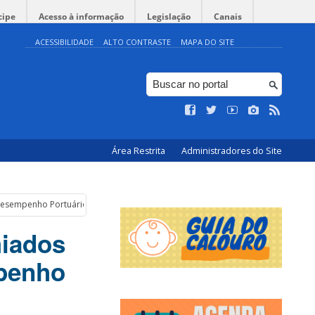
cipe
Acesso à informação
Legislação
Canais
ACESSIBILIDADE
ALTO CONTRASTE
MAPA DO SITE
Área Restrita
Administradores do Site
 Desempenho Portuário
miados
mpenho