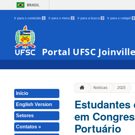
BRASIL
Ir para o conteúdo
1
Ir para o menu
2
Ir para a busca
3
Ir para o rodapé
4
Portal UFSC Joinvill
»
Notícias
2025
Início
Estudantes 
English Version
em Congres
Setores
Portuário
Contatos »