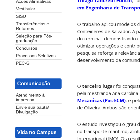
Thiago Tancredi Pontin
, c
Ações Afirmativas
em Engenharia de Transpor
Vestibular
SISU
O trabalho aplicou modelos cl
Transferências e
Retornos
Contêineres de Salvador. A p
Seleção para Pós-
do terminal, demonstrando c
graduação
otimizar operações e contrib
Concursos
pesquisa reforça a relevânci
Processos Seletivos
desenvolvimento da comunida
PEC-G
Comunicação
O
terceiro lugar
foi conquis
pela mestranda Ana Carolina 
Atendimento à
Mecânicas (Pós-ECM)
, e pe
imprensa
de Oliveira. Ambos são orie
Envie sua pauta/
Divulgação
O estudo investigou o grau 
no transporte marítimo, ali
Vida no Campus
Internacional (IMO). Os resu