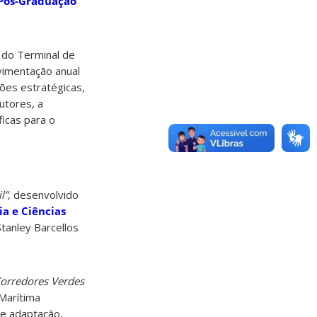
Pós-Graduação
l do Terminal de
ovimentação anual
ões estratégicas,
utores, a
ficas para o
l”
, desenvolvido
a e Ciências
Stanley Barcellos
orredores Verdes
Marítima
de adaptação,