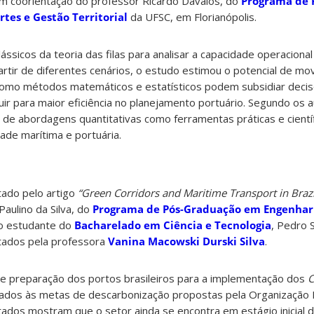
om coorientação do professor Ricardo Dávalos, do
Programa de 
tes e Gestão Territorial
da UFSC, em Florianópolis.
ássicos da teoria das filas para analisar a capacidade operaciona
artir de diferentes cenários, o estudo estimou o potencial de m
omo métodos matemáticos e estatísticos podem subsidiar decis
uir para maior eficiência no planejamento portuário. Segundo os a
a de abordagens quantitativas como ferramentas práticas e cientí
de marítima e portuária.
tado pelo artigo
“Green Corridors and Maritime Transport in Brazi
Paulino da Silva, do
Programa de Pós-Graduação em Engenhari
lo estudante do
Bacharelado em Ciência e Tecnologia
, Pedro 
ntados pela professora
Vanina Macowski Durski Silva
.
de preparação dos portos brasileiros para a implementação dos
C
nhados às metas de descarbonização propostas pela Organização 
ltados mostram que o setor ainda se encontra em estágio inicial 