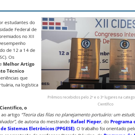
or estudantes do
rsidade Federal de
premiados no XII
 Desempenho
ado de 12 a 14 de
SC). Os
de
Melhor Artigo
to Técnico
eriências que
uária, na logística
Prêmios recebidos pelo 2º e o 3º lugares na catego
Científico
Científico, o
o ao artigo
“Teoria das filas no planejamento portuário: um estud
alvador”
, de autoria do mestrando
Rafael Pieper
, do
Programa d
e Sistemas Eletrônicos (PPGESE)
. O trabalho foi orientado pe