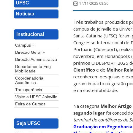
UFSC
14/11/2025 08:56
Notícias
Três trabalhos produzidos p
campus de Joinville da Unive
Institucional
Santa Catarina (UFSC) foram 
Congresso Internacional de
Campus »
Portuário (Cidesport), realiz
Direção Geral »
novembro, em Florianópolis (
Direção Administrativa
prêmios CIDESPORT 2025 
Departamento Eng.
Científico
e de
Melhor Rela
Mobilidade
reconhecem pesquisas e exp
Coordenadoria
geram impacto na gestão port
Acadêmica
e na sustentabilidade.
Transparência
Visite a UFSC Joinville
Feira de Cursos
Na categoria
Melhor Artigo 
segundo lugar
foi concedid
terminal de contêineres de S
Seja UFSC
Graduação em Engenharia d