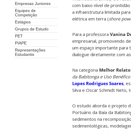
Empresas Juniores
com baixo nível de prontidã
Equipes de
a infraestrutura limitada pa
Competição
elétrica em terra (
shore pow
Estágios
Grupos de Estudo
Para a professora
Vanina D
PET
empresarial, promovendo deba
PIAPE
um espaço importante para t
Representações
dialogue diretamente com a
Estudantis
Na categoria
Melhor Relato
da Babitonga e Uso Benéfico
Lopes Rodrigues Soares
, e
Silva e Oscar Schmidt Neto, 
O estudo aborda o projeto 
Portuário da Baía da Babiton
sedimentos na recomposição 
sedimentológicas, modelagens