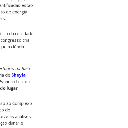
dentificadas estão
nto de energia
is.
mico da realidade
 congresso cria
ue a ciência
tuário da Baía
ria de
Sheyla
Evandro Luiz da
do lugar
.
sso ao Complexo
ico de
eve as análises
ação dunar e