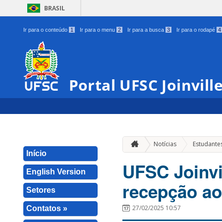
BRASIL
Ir para o conteúdo
1
Ir para o menu
2
Ir para a busca
3
Ir para o rodapé
4
Portal UFSC Joinvill
Notícias
Estudante
Início
UFSC Joinvi
English Version
recepção ao
Setores
27/02/2025 10:57
Contatos »