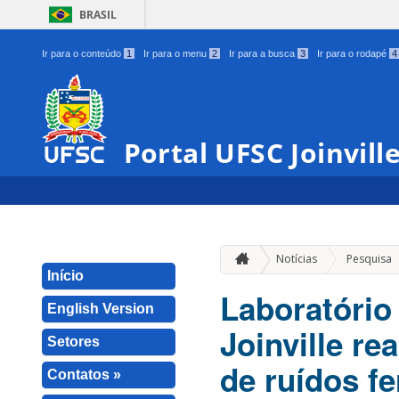
BRASIL
Ir para o conteúdo
1
Ir para o menu
2
Ir para a busca
3
Ir para o rodapé
4
Portal UFSC Joinvill
Notícias
Pesquisa
Início
Laboratório
English Version
Joinville re
Setores
de ruídos fe
Contatos »