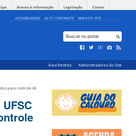
cipe
Acesso à informação
Legislação
Canais
ACESSIBILIDADE
ALTO CONTRASTE
MAPA DO SITE
Área Restrita
Administradores do Site
ados para controle de ruídos ferroviários
a UFSC
ontrole