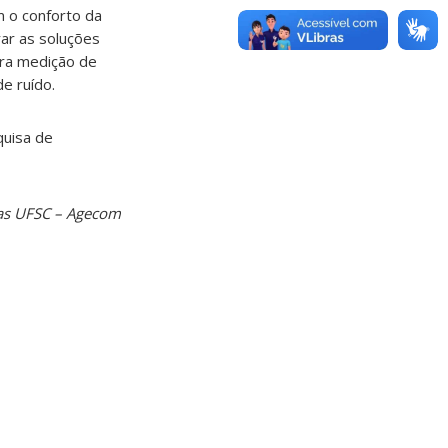
m o conforto da
rar as soluções
ara medição de
e ruído.
quisa de
ias UFSC – Agecom