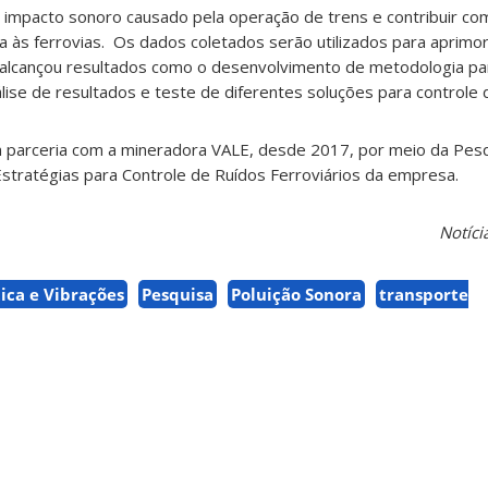
 impacto sonoro causado pela operação de trens e contribuir co
 às ferrovias. Os dados coletados serão utilizados para aprimo
 alcançou resultados como o desenvolvimento de metodologia p
lise de resultados e teste de diferentes soluções para controle d
 parceria com a mineradora VALE, desde 2017, por meio da Pes
 Estratégias para Controle de Ruídos Ferroviários da empresa.
Notíc
ica e Vibrações
Pesquisa
Poluição Sonora
transporte