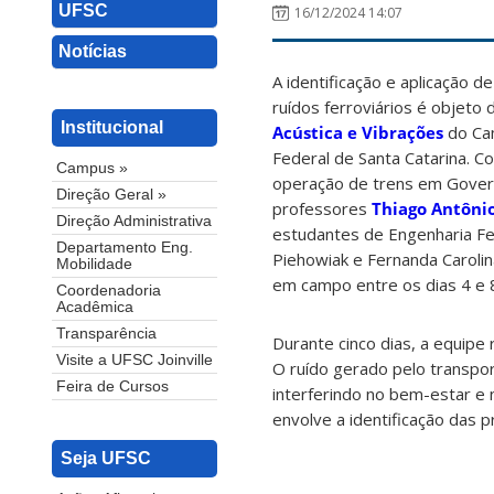
UFSC
16/12/2024 14:07
Notícias
A identificação e aplicação d
ruídos ferroviários é objeto
Institucional
Acústica e Vibrações
do Cam
Federal de Santa Catarina. Co
Campus »
operação de trens em Gover
Direção Geral »
professores
Thiago Antônio
Direção Administrativa
estudantes de Engenharia Fer
Departamento Eng.
Piehowiak e Fernanda Carolin
Mobilidade
em campo entre os dias 4 e
Coordenadoria
Acadêmica
Transparência
Durante cinco dias, a equipe 
Visite a UFSC Joinville
O ruído gerado pelo transpor
Feira de Cursos
interferindo no bem-estar e 
envolve a identificação das 
Seja UFSC