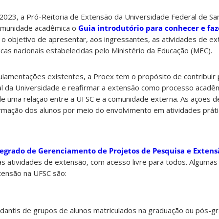
e 2023, a Pró-Reitoria de Extensão da Universidade Federal de Sa
omunidade acadêmica o
Guia introdutório para conhecer e fa
em o objetivo de apresentar, aos ingressantes, as atividades de e
icas nacionais estabelecidas pelo Ministério da Educação (MEC).
ulamentações existentes, a Proex tem o propósito de contribuir 
ial da Universidade e reafirmar a extensão como processo acadê
de uma relação entre a UFSC e a comunidade externa. As ações 
ação dos alunos por meio do envolvimento em atividades práti
egrado de Gerenciamento de Projetos de Pesquisa e Extensã
s atividades de extensão, com acesso livre para todos. Algumas 
tensão na UFSC são:
udantis de grupos de alunos matriculados na graduação ou pós-g