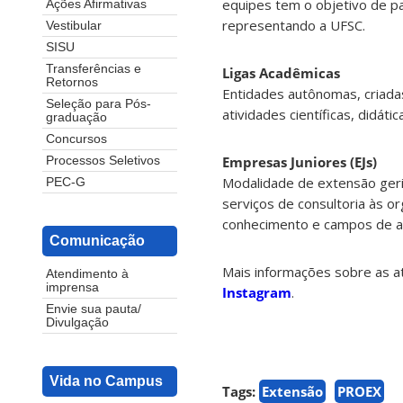
equipes tem o objetivo de pa
Ações Afirmativas
representando a UFSC.
Vestibular
SISU
Transferências e
Ligas Acadêmicas
Retornos
Entidades autônomas, criadas
Seleção para Pós-
atividades científicas, didát
graduação
Concursos
Empresas Juniores (EJs)
Processos Seletivos
Modalidade de extensão geri
PEC-G
serviços de consultoria às o
conhecimento e campos de a
Comunicação
Mais informações sobre as a
Atendimento à
imprensa
Instagram
.
Envie sua pauta/
Divulgação
Vida no Campus
Tags:
Extensão
PROEX