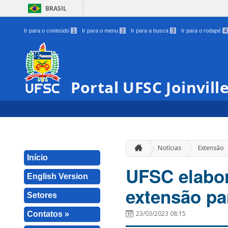
BRASIL
Ir para o conteúdo
1
Ir para o menu
2
Ir para a busca
3
Ir para o rodapé
4
Portal UFSC Joinvill
Notícias
Extensão
Início
UFSC elabor
English Version
extensão pa
Setores
23/03/2023 08:15
Contatos »