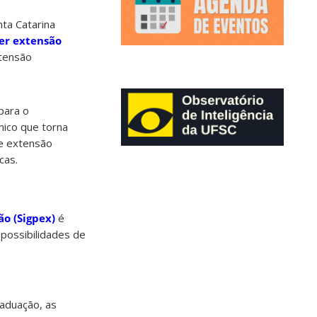
nta Catarina
zer extensão
xtensão
para o
mico que torna
de extensão
cas.
o (Sigpex)
é
possibilidades de
raduação, as