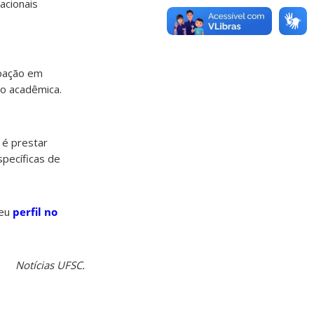
acionais
ipação em
ão acadêmica.
 é prestar
specíficas de
seu
perfil no
Notícias UFSC.