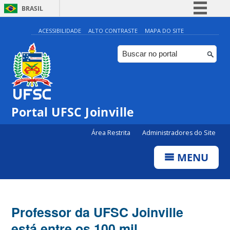
BRASIL
Simplifique!
ACESSIBILIDADE
ALTO CONTRASTE
MAPA DO SITE
Comunica BR
Participe
Acesso à informação
Legislação
Portal UFSC Joinville
Canais
Área Restrita
Administradores do Site
MENU
Professor da UFSC Joinville
está entre os 100 mil